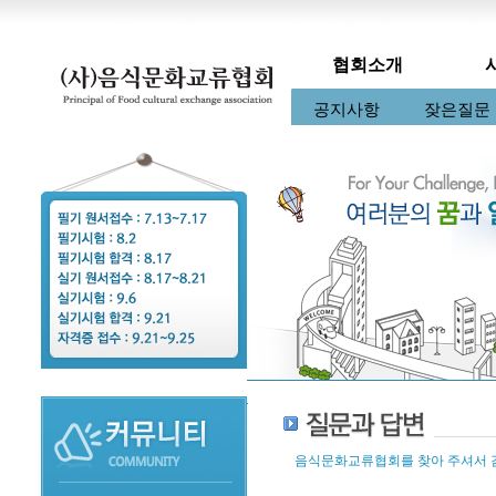
협회소개
인사말
케이크디자이너
임원소개
구인정보
공지사항
조직도
협회소식
구직정보
잦은질문
초
음식문화교류협회를 찾아 주셔서 