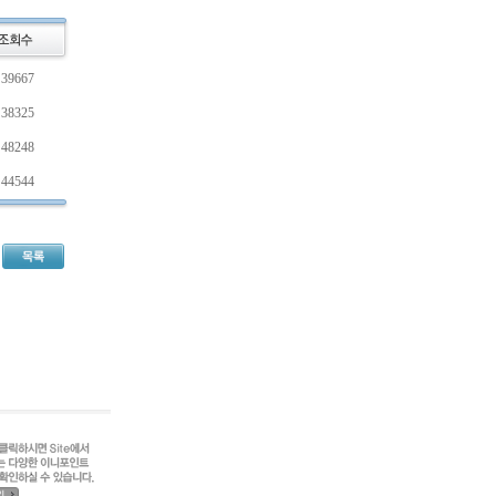
39667
38325
48248
44544