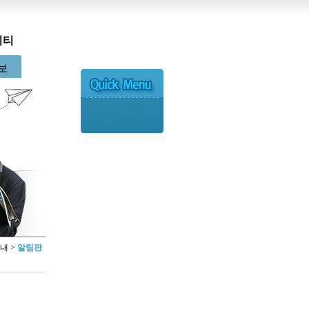
니티
보
내 >
알림판