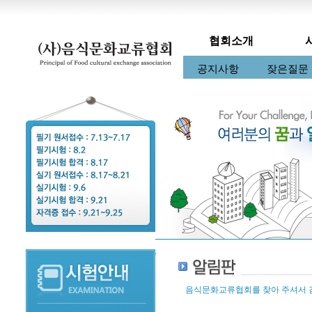
협회소개
인사말
케이크디자이너
임원소개
구인정보
공지사항
조직도
협회소식
구직정보
잦은질문
초
음식문화교류협회를 찾아 주셔서 