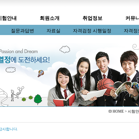
시험안내
회원소개
취업정보
커뮤
콜릿마스터
오시는길
질문과답변
베이킹마스터
자료실
자격검정 시행일정
커피바리스타
알림판
자격정
HOME > 시험안
감사합니다.